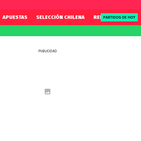
APUESTAS
SELECCIÓN CHILENA
REDSPORT
TENI
PARTIDOS DE HOY
FIFA
REDSPORT
eague
Mundial 2026
Tenis
PUBLICIDAD
ue
Eliminatorias
Formula 1
League
NBA
Rugby
ue
UFC
WWE
Boxeo