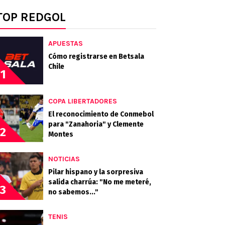
TOP REDGOL
APUESTAS
Cómo registrarse en Betsala
Chile
1
COPA LIBERTADORES
El reconocimiento de Conmebol
para "Zanahoria" y Clemente
2
Montes
NOTICIAS
Pilar hispano y la sorpresiva
salida charrúa: "No me meteré,
3
no sabemos..."
TENIS