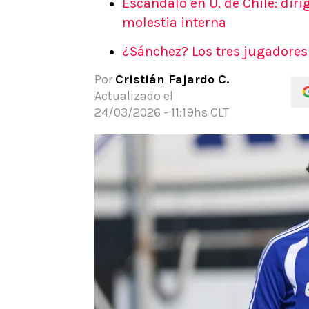
Escándalo en U. de Chile: dir
APUESTAS
molestia interna
Noticias
¿Sánchez? Los tres jugadores
Guías
Códigos
Por
Cristián Fajardo C.
Pronósticos
Actualizado el
Apuesta del día
24/03/2026 - 11:19hs CLT