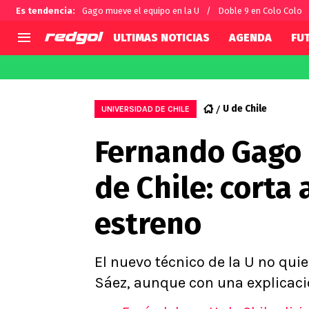
Es tendencia
:
Gago mueve el equipo en la U
Doble 9 en Colo Colo
ULTIMAS NOTICIAS
AGENDA
FU
AGENDA
CHILE
MUNDO
Hoy en TV
Selección Chilena
Fútbol 
U de Chile
UNIVERSIDAD DE CHILE
Colo Colo
Darío O
Fernando Gago 
U de Chile
Alexis 
U Católica
Carlos 
de Chile: corta
Campeonato Nacional
Chileno
Primera B
estreno
Segunda División
Copa Chile
Supercopa Chile
El nuevo técnico de la U no quie
Campeonato Femenino
Sáez, aunque con una explicació