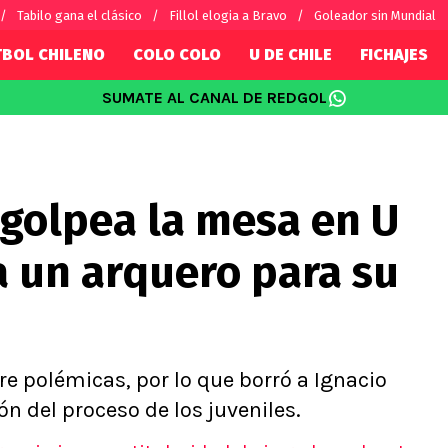
Tabilo gana el clásico
Fillol elogia a Bravo
Goleador sin Mundial
TBOL CHILENO
COLO COLO
U DE CHILE
FICHAJES
SUMATE AL CANAL DE REDGOL
SUDAMÉRICA
EUROPA
Internacional
Copa Libertadores
Champions L
sorio
Copa Sudamericana
Europa Leag
golpea la mesa en U
Sánchez
Fútbol Argentino
Conference 
Palacios
Fútbol Brasileño
Ligue 1
 a un arquero para su
s por el mundo
Premier Leag
Serie A
La Liga
Bundesliga
re polémicas, por lo que borró a Ignacio
n del proceso de los juveniles.