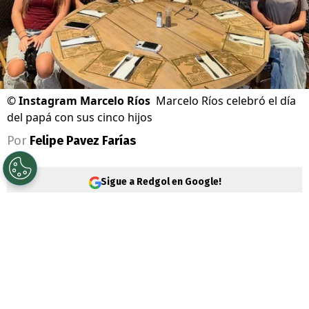
©
Instagram Marcelo Ríos
Marcelo Ríos celebró el día
del papá con sus cinco hijos
Por
Felipe Pavez Farías
Sigue a Redgol en Google!
Este domingo 21 de junio se vive una fecha
especial en Chile. Durante está jornada se
celebra a los papás y por lo mismo, se
aprovecha la jornada para compartir con