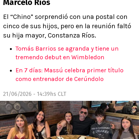
Marcelo Ríos
El “Chino” sorprendió con una postal con
cinco de sus hijos, pero en la reunión faltó
su hija mayor, Constanza Ríos.
Tomás Barrios se agranda y tiene un
tremendo debut en Wimbledon
En 7 días: Massú celebra primer título
como entrenador de Cerúndolo
21/06/2026 - 14:39hs CLT