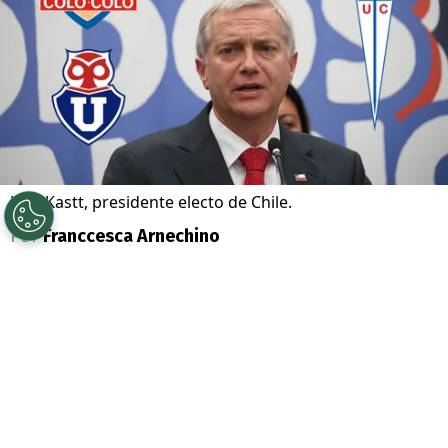
José Kastt, presidente electo de Chile.
Por
Franccesca Arnechino
Sigue a Redgol en Google!
Este domingo se realizó la
segunda vuelta
de las
elecciones
presidenciales en
Chile
con dos candidatos en la papeleta: