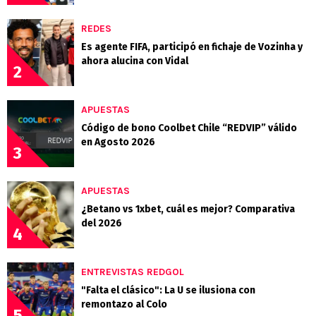
REDES
Es agente FIFA, participó en fichaje de Vozinha y
ahora alucina con Vidal
2
APUESTAS
Código de bono Coolbet Chile “REDVIP” válido
en Agosto 2026
3
APUESTAS
¿Betano vs 1xbet, cuál es mejor? Comparativa
del 2026
4
ENTREVISTAS REDGOL
"Falta el clásico": La U se ilusiona con
remontazo al Colo
5