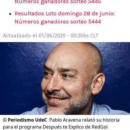
Números ganadores sorteo 5445
Resultados Loto domingo 28 de junio:
Números ganadores sorteo 5444
Actualizado el
01/06/2020 - 00:35hs CLT
©
Periodismo UdeC
Pablo Aravena relató su historia
para el programa Después te Explico de RedGol