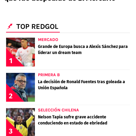
POLÍTICAS DE PRIVACIDAD
CAMPEONATO NACIONAL
POLÍTICA EDITORIAL
RESULTADOS
PUBLICIDAD / ADS
TABLA DE POSICIONES
TOP REDGOL
CONTACTO
APUESTAS
AD CHOICES
MERCADO
ENTREVISTAS
Grande de Europa busca a Alexis Sánchez para
liderar un dream team
1
Términos y Condiciones
Políticas de Privacidad
PRIMERA B
Ad Choices
La decisión de Ronald Fuentes tras goleada a
Unión Española
2
RedGol, al igual que Futbol Sites, es una
compañía perteneciente a Better Collective.
Todos los derechos reservados
SELECCIÓN CHILENA
Nelson Tapia sufre grave accidente
conduciendo en estado de ebriedad
3