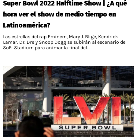
Super Bowl 2022 Halftime Show | ¿A qué
PALESTINO
GUÍAS
FÚTBOL INTERNACIONAL
CHILENOS EN EL EXTERIOR
hora ver el show de medio tiempo en
UNION ESPAÑOLA
CÓDIGOS
COPA LIBERTADORES
Latinoamérica?
MERCADO DE FICHAJES
CHILENOS POR EL MUNDO
CAMPEONATO NACIONAL
PRONÓSTICOS
Las estrellas del rap Eminem, Mary J. Blige, Kendrick
COPA SUDAMERICANA
TENIS
ALEXIS SANCHEZ
Lamar, Dr. Dre y Snoop Dogg se subirán al escenario del
SoFi Stadium para animar la final del...
APUESTA DEL DÍA
PREMIER LEAGUE
ELIMINATORIAS CONMEBOL
DARIO OSORIO
CHAMPIONS LEAGUE
FEMENINO
DAMIAN PIZARRO
EUROPA LEAGUE
SERIE A
LA LIGA
QUIENES SOMOS
SELECCIÓN CHILENA
STAFF
COLO COLO
TÉRMINOS Y CONDICIONES
UNIVERSIDAD DE CHILE
AGENDA
UNIVERSIDAD CATÓLICA