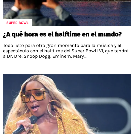
POLÍTICAS DE PRIVACIDAD
CAMPEONATO NACIONAL
POLÍTICA EDITORIAL
RESULTADOS
PUBLICIDAD / ADS
TABLA DE POSICIONES
SUPER BOWL
CONTACTO
APUESTAS
¿A qué hora es el halftime en el mundo?
AD CHOICES
ENTREVISTAS
Todo listo para otro gran momento para la música y el
espectáculo con el halftime del Super Bowl LVI, que tendrá
a Dr. Dre, Snoop Dogg, Eminem, Mary...
Términos y Condiciones
Políticas de Privacidad
Ad Choices
RedGol, al igual que Futbol Sites, es una
compañía perteneciente a Better Collective.
Todos los derechos reservados