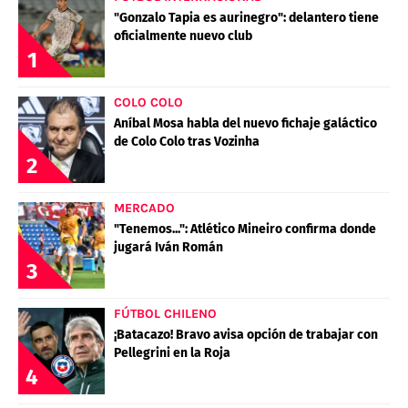
"Gonzalo Tapia es aurinegro": delantero tiene
oficialmente nuevo club
1
COLO COLO
Aníbal Mosa habla del nuevo fichaje galáctico
de Colo Colo tras Vozinha
2
MERCADO
"Tenemos...": Atlético Mineiro confirma donde
jugará Iván Román
3
FÚTBOL CHILENO
¡Batacazo! Bravo avisa opción de trabajar con
Pellegrini en la Roja
4