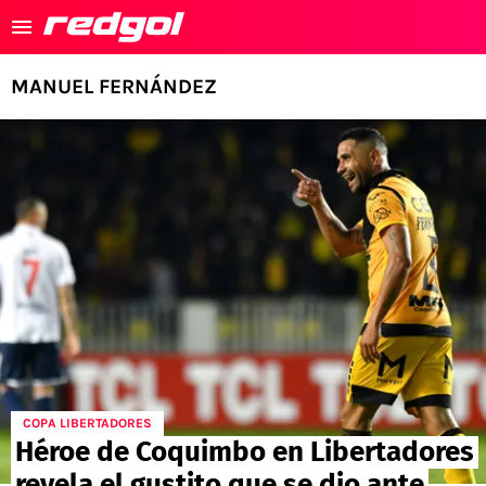
Es tendencia
:
Iván Román a Colo Colo
Nexo de Clark con Kibl
MANUEL FERNÁNDEZ
AGENDA
COLO COLO
U DE CHILE
EQUIPOS CHILENOS
SELECCION CHILENA
FUTBOL CHILENO
U CATÓLICA
APUESTAS
COPA LIBERTADORES
COBRELOA
Héroe de Coquimbo en Libertadores
NOTICIAS
FÚTBOL MUNDIAL
revela el gustito que se dio ante