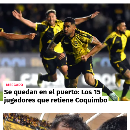
POLÍTICAS DE PRIVACIDAD
CAMPEONATO NACIONAL
POLÍTICA EDITORIAL
RESULTADOS
PUBLICIDAD / ADS
TABLA DE POSICIONES
CONTACTO
APUESTAS
AD CHOICES
ENTREVISTAS
Términos y Condiciones
Políticas de Privacidad
Ad Choices
MERCADO
RedGol, al igual que Futbol Sites, es una
Se quedan en el puerto: Los 15
compañía perteneciente a Better Collective.
jugadores que retiene Coquimbo
Todos los derechos reservados