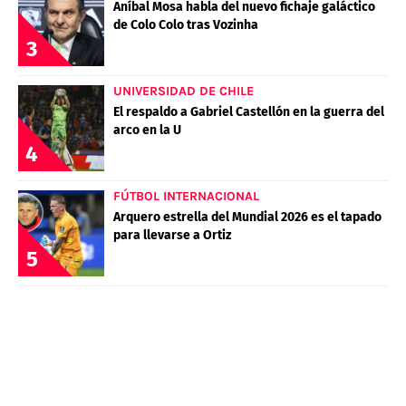
Aníbal Mosa habla del nuevo fichaje galáctico
POLÍTICAS DE PRIVACIDAD
CAMPEONATO NACIONAL
de Colo Colo tras Vozinha
POLÍTICA EDITORIAL
RESULTADOS
3
PUBLICIDAD / ADS
TABLA DE POSICIONES
CONTACTO
APUESTAS
UNIVERSIDAD DE CHILE
AD CHOICES
El respaldo a Gabriel Castellón en la guerra del
ENTREVISTAS
arco en la U
4
FÚTBOL INTERNACIONAL
Términos y Condiciones
Políticas de Privacidad
Arquero estrella del Mundial 2026 es el tapado
Ad Choices
para llevarse a Ortiz
5
RedGol, al igual que Futbol Sites, es una
compañía perteneciente a Better Collective.
Todos los derechos reservados