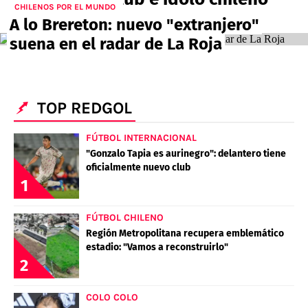
PALESTINO
CHILENOS POR EL MUNDO
GUÍAS
FÚTBOL INTERNACIONAL
A lo Brereton: nuevo "extranjero"
CHILENOS EN EL EXTERIOR
UNION ESPAÑOLA
suena en el radar de La Roja
CÓDIGOS
COPA LIBERTADORES
MERCADO DE FICHAJES
CHILENOS POR EL MUNDO
CAMPEONATO NACIONAL
PRONÓSTICOS
COPA SUDAMERICANA
TENIS
ALEXIS SANCHEZ
TOP REDGOL
APUESTA DEL DÍA
PREMIER LEAGUE
ELIMINATORIAS CONMEBOL
DARIO OSORIO
FÚTBOL INTERNACIONAL
CHAMPIONS LEAGUE
"Gonzalo Tapia es aurinegro": delantero tiene
FEMENINO
DAMIAN PIZARRO
oficialmente nuevo club
1
EUROPA LEAGUE
SERIE A
FÚTBOL CHILENO
Región Metropolitana recupera emblemático
estadio: "Vamos a reconstruirlo"
LA LIGA
QUIENES SOMOS
SELECCIÓN CHILENA
2
STAFF
COLO COLO
TÉRMINOS Y CONDICIONES
UNIVERSIDAD DE CHILE
COLO COLO
AGENDA
UNIVERSIDAD CATÓLICA