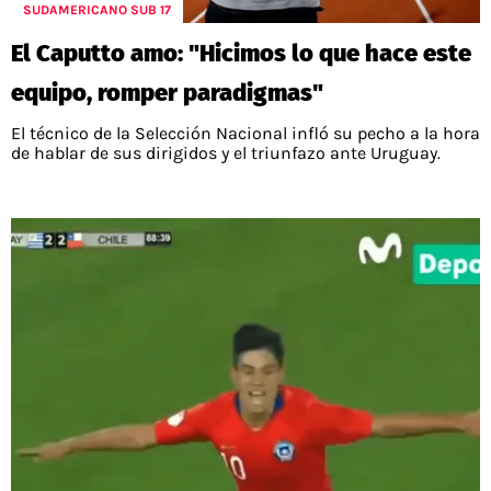
PALESTINO
SUDAMERICANO SUB 17
GUÍAS
FÚTBOL INTERNACIONAL
CHILENOS EN EL EXTERIOR
El Caputto amo: "Hicimos lo que hace este
UNION ESPAÑOLA
CÓDIGOS
COPA LIBERTADORES
equipo, romper paradigmas"
MERCADO DE FICHAJES
CHILENOS POR EL MUNDO
CAMPEONATO NACIONAL
PRONÓSTICOS
El técnico de la Selección Nacional infló su pecho a la hora
COPA SUDAMERICANA
TENIS
ALEXIS SANCHEZ
de hablar de sus dirigidos y el triunfazo ante Uruguay.
APUESTA DEL DÍA
PREMIER LEAGUE
ELIMINATORIAS CONMEBOL
DARIO OSORIO
CHAMPIONS LEAGUE
FEMENINO
DAMIAN PIZARRO
EUROPA LEAGUE
SERIE A
LA LIGA
QUIENES SOMOS
SELECCIÓN CHILENA
STAFF
COLO COLO
TÉRMINOS Y CONDICIONES
UNIVERSIDAD DE CHILE
AGENDA
UNIVERSIDAD CATÓLICA