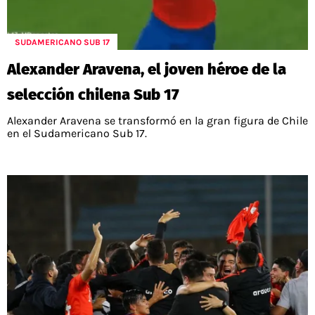
POLÍTICAS DE PRIVACIDAD
CAMPEONATO NACIONAL
POLÍTICA EDITORIAL
RESULTADOS
SUDAMERICANO SUB 17
PUBLICIDAD / ADS
TABLA DE POSICIONES
CONTACTO
APUESTAS
Alexander Aravena, el joven héroe de la
AD CHOICES
selección chilena Sub 17
ENTREVISTAS
Alexander Aravena se transformó en la gran figura de Chile
en el Sudamericano Sub 17.
Términos y Condiciones
Políticas de Privacidad
Ad Choices
RedGol, al igual que Futbol Sites, es una
compañía perteneciente a Better Collective.
Todos los derechos reservados