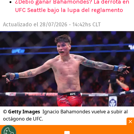
¿Debió ganar Bahamondes? La derrota en
UFC Seattle bajo la lupa del reglamento
Actualizado el
28/07/2026 - 14:42hs CLT
©
Getty Images
Ignacio Bahamondes vuelve a subir al
octágono de UFC.
×
Por
Jp Viluñir Silva