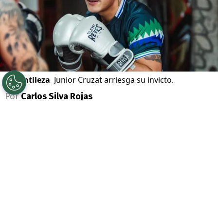
©
Gentileza
Junior Cruzat arriesga su invicto.
Por
Carlos Silva Rojas
Sigue a Redgol en Google!
Dos invictos, 29 victorias combinadas, 18
nocauts y un título mundial en juego. El
boxeo chileno prepara una de sus noches
más importantes de la temporada con la