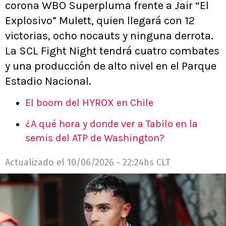
corona WBO Superpluma frente a Jair “El
Explosivo” Mulett, quien llegará con 12
victorias, ocho nocauts y ninguna derrota.
La SCL Fight Night tendrá cuatro combates
y una producción de alto nivel en el Parque
Estadio Nacional.
El boom del HYROX en Chile
¿A qué hora y donde ver a Tabilo en la
semis del ATP de Washington?
Actualizado el
10/06/2026 - 22:24hs CLT