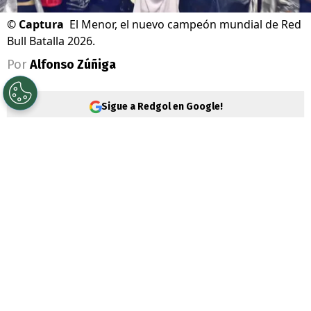
©
Captura
El Menor, el nuevo campeón mundial de Red
Bull Batalla 2026.
Por
Alfonso Zúñiga
Sigue a Redgol en Google!
Un día que quedó marcado para siempre
en la historia del
freestyle
hispano
. Ante
más de 15 mil espectadores en el Movistar
Arena se disputó la
Final Internacional de
Red Bull Batalla
, que reunió
a los
mayores exponentes de la disciplina.