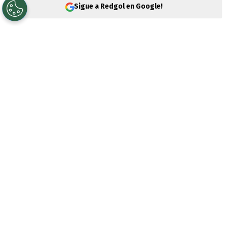
Sigue a Redgol en Google!
HBO Max presenta el tráiler de su nueva
producción Max Original, MI AYRTON, POR
ADRIANE GALISTEU. La serie documental
consta de dos episodios de 45 minutos,
que se estrenarán simultáneamente el 6 de
noviembre en la plataforma de streaming.
Cada episodio revela detalles inéditos
sobre la relación de la presentadora con el
piloto de Fórmula 1 Ayrton Senna en la
década de 1990. De forma delicada y