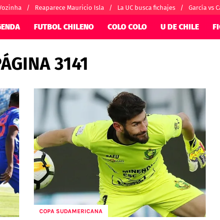
Vozinha
Reaparece Mauricio Isla
La UC busca fichajes
García vs C
GENDA
FUTBOL CHILENO
COLO COLO
U DE CHILE
F
ÁGINA 3141
SUDAMÉRICA
EUROPA
nternacional
Copa Libertadores
Champions Le
orio
Copa Sudamericana
Europa League
ánchez
Fútbol Argentino
Conference Lea
alacios
Fútbol Brasileño
Ligue 1
 por el mundo
Premier League
Serie A
La Liga
Bundesliga
COPA SUDAMERICANA