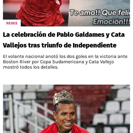
POLÍTICAS DE PRIVACIDAD
CAMPEONATO NACIONAL
POLÍTICA EDITORIAL
RESULTADOS
PUBLICIDAD / ADS
TABLA DE POSICIONES
REDES
CONTACTO
APUESTAS
La celebración de Pablo Galdames y Cata
AD CHOICES
ENTREVISTAS
Vallejos tras triunfo de Independiente
El volante nacional anotó los dos goles en la victoria ante
Boston River por Copa Sudamericana y Cata Vallejo
mostró todos los detalles.
Términos y Condiciones
Políticas de Privacidad
Ad Choices
RedGol, al igual que Futbol Sites, es una
compañía perteneciente a Better Collective.
Todos los derechos reservados