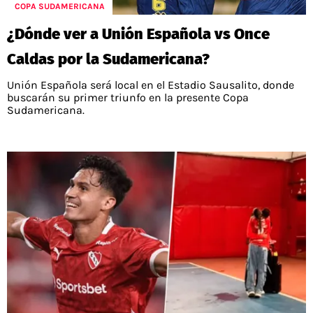
PALESTINO
COPA SUDAMERICANA
GUÍAS
FÚTBOL INTERNACIONAL
CHILENOS EN EL EXTERIOR
¿Dónde ver a Unión Española vs Once
UNION ESPAÑOLA
CÓDIGOS
COPA LIBERTADORES
Caldas por la Sudamericana?
MERCADO DE FICHAJES
CHILENOS POR EL MUNDO
CAMPEONATO NACIONAL
PRONÓSTICOS
Unión Española será local en el Estadio Sausalito, donde
COPA SUDAMERICANA
TENIS
ALEXIS SANCHEZ
buscarán su primer triunfo en la presente Copa
Sudamericana.
APUESTA DEL DÍA
PREMIER LEAGUE
ELIMINATORIAS CONMEBOL
DARIO OSORIO
CHAMPIONS LEAGUE
FEMENINO
DAMIAN PIZARRO
EUROPA LEAGUE
SERIE A
LA LIGA
QUIENES SOMOS
SELECCIÓN CHILENA
STAFF
COLO COLO
TÉRMINOS Y CONDICIONES
UNIVERSIDAD DE CHILE
AGENDA
UNIVERSIDAD CATÓLICA