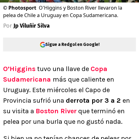
©
Photosport
O'Higgins y Boston River llevaron la
pelea de Chile a Uruguay en Copa Sudamericana.
Por
Jp Viluñir Silva
Sigue a Redgol en Google!
O’Higgins
tuvo una llave de
Copa
Sudamericana
más que caliente en
Uruguay. Este miércoles el Capo de
Provincia sufrió una
derrota por 3 a 2
en
su visita a
Boston River
que terminó en
pelea por una burla que no gustó nada.
Si bien ya no tenían chances de pelear por