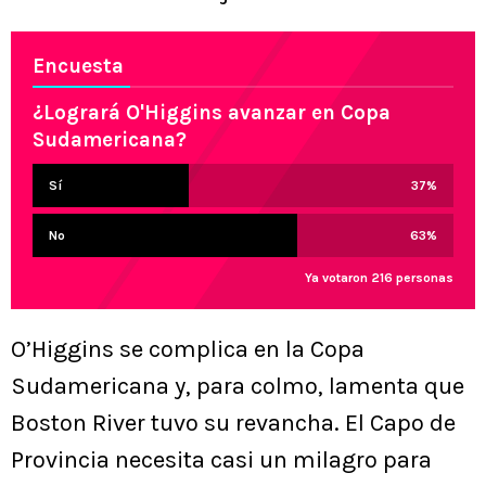
Encuesta
¿Logrará O'Higgins avanzar en Copa
Sudamericana?
Sí
37
%
No
63
%
Ya votaron 216 personas
O’Higgins se complica en la Copa
Sudamericana y, para colmo, lamenta que
Boston River tuvo su revancha. El Capo de
Provincia necesita casi un milagro para