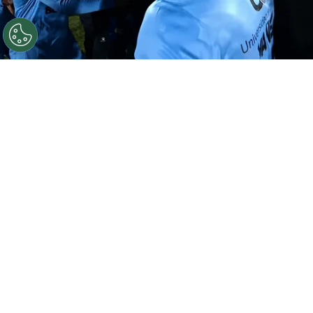
©
Captura ESPN.
Bastián Yáñez se llevó un reproche
por algo que no hizo.
Por
Jorge Rubio
Sigue a Redgol en Google!
Boston River
no había celebrado ninguna
victoria en el Grupo C de la Copa
Sudamericana, pero tuvo las armas
suficientes para
darle un golpazo a
O’Higgins
. El equipo adiestrado por