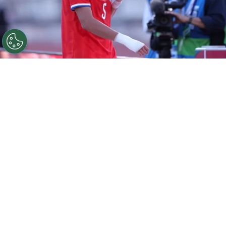
©
Carlos Rodrigues/Getty Images.
Iván Román tiene
muchas chances de seguir su carrera en Colo Colo.
Por
Jorge Rubio
Sigue a Redgol en Google!
Después de cerrar la incorporación de
Vozinha
y presentarlo con todos los
bombos y platillos posibles, Colo Colo
trabaja para
asegurar el fichaje de Iván