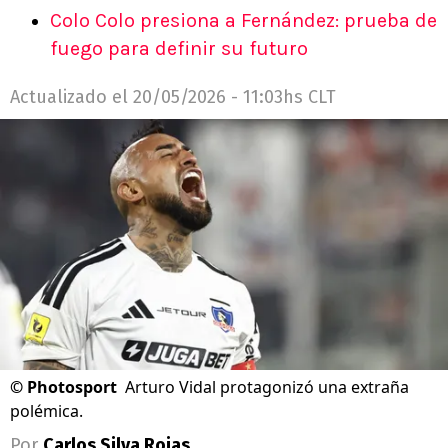
Colo Colo presiona a Fernández: prueba de
fuego para definir su futuro
Actualizado el
20/05/2026 - 11:03hs CLT
©
Photosport
Arturo Vidal protagonizó una extraña
polémica.
Por
Carlos Silva Rojas