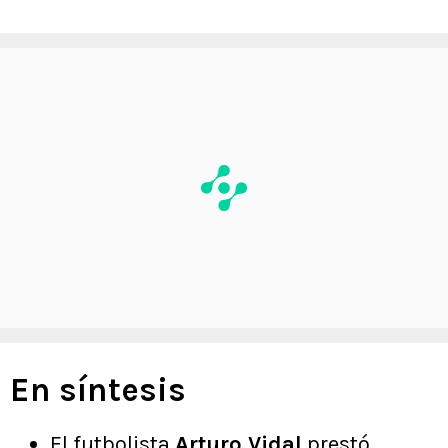
En síntesis
El futbolista
Arturo Vidal
prestó