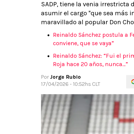
SADP, tiene la venia irrestrict
APUESTAS
asumir el cargo "que sea más im
Noticias
maravillado al popular Don Cho
Guías
Códigos
Reinaldo Sánchez postula a Fel
Pronósticos
conviene, que se vaya”
Apuesta del día
Reinaldo Sánchez: “Fui el pri
Apuestas Mundial 2026
Roja hace 20 años, nunca…”
Por
Jorge Rubio
17/04/2026 - 10:52hs CLT