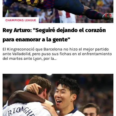
POLÍTICAS DE PRIVACIDAD
CAMPEONATO NACIONAL
POLÍTICA EDITORIAL
RESULTADOS
PUBLICIDAD / ADS
TABLA DE POSICIONES
CHAMPIONS LEAGUE
CONTACTO
APUESTAS
Rey Arturo: "Seguiré dejando el corazón
AD CHOICES
ENTREVISTAS
para enamorar a la gente"
El Kingreconoció que Barcelona no hizo el mejor partido
ante Valladolid, pero puso sus fichas en el enfrentamiento
del martes ante Lyon, por la...
Términos y Condiciones
Políticas de Privacidad
Ad Choices
RedGol, al igual que Futbol Sites, es una
compañía perteneciente a Better Collective.
Todos los derechos reservados