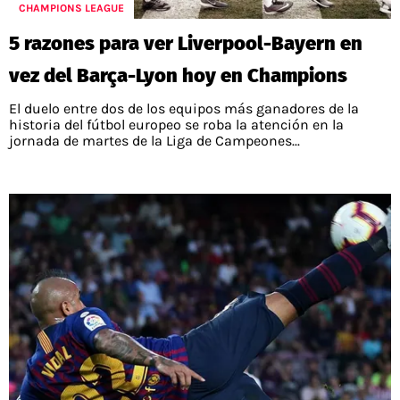
PALESTINO
CHAMPIONS LEAGUE
GUÍAS
FÚTBOL INTERNACIONAL
CHILENOS EN EL EXTERIOR
5 razones para ver Liverpool-Bayern en
UNION ESPAÑOLA
CÓDIGOS
COPA LIBERTADORES
vez del Barça-Lyon hoy en Champions
MERCADO DE FICHAJES
CHILENOS POR EL MUNDO
CAMPEONATO NACIONAL
PRONÓSTICOS
El duelo entre dos de los equipos más ganadores de la
COPA SUDAMERICANA
TENIS
ALEXIS SANCHEZ
historia del fútbol europeo se roba la atención en la
jornada de martes de la Liga de Campeones...
APUESTA DEL DÍA
PREMIER LEAGUE
ELIMINATORIAS CONMEBOL
DARIO OSORIO
CHAMPIONS LEAGUE
FEMENINO
DAMIAN PIZARRO
EUROPA LEAGUE
SERIE A
LA LIGA
QUIENES SOMOS
SELECCIÓN CHILENA
STAFF
COLO COLO
TÉRMINOS Y CONDICIONES
UNIVERSIDAD DE CHILE
AGENDA
UNIVERSIDAD CATÓLICA