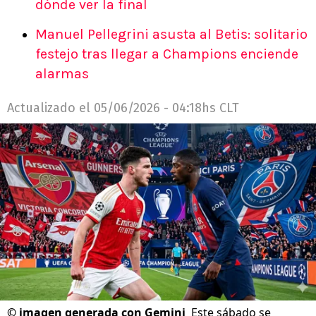
dónde ver la final
Manuel Pellegrini asusta al Betis: solitario
festejo tras llegar a Champions enciende
alarmas
Actualizado el
05/06/2026 - 04:18hs CLT
©
imagen generada con Gemini
Este sábado se