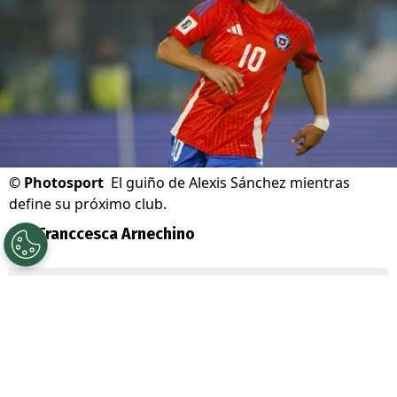
©
Photosport
El guiño de Alexis Sánchez mientras
define su próximo club.
Por
Franccesca Arnechino
Sigue a Redgol en Google!
Alexis Sánchez
volvió a despertar la
nostalgia de sus seguidores con una