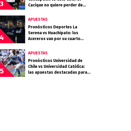
3
Cacique no quiere perder de
vista la cima
APUESTAS
Pronósticos Deportes La
Serena vs Huachipato: los
4
Acereros van por su cuarto
triunfo consecutivo
APUESTAS
Pronósticos Universidad de
Chile vs Universidad Católica:
5
las apuestas destacadas para
el Clásico Universitario