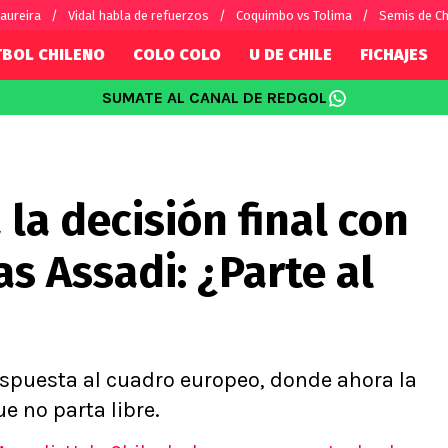
aureira
Vidal habla de refuerzos
Coquimbo vs Tolima
Semis de C
TBOL CHILENO
COLO COLO
U DE CHILE
FICHAJES
SUMATE AL CANAL DE REDGOL
SUDAMÉRICA
EUROPA
Internacional
Copa Libertadores
Champions L
sorio
Copa Sudamericana
Europa Leag
 la decisión final con
Sánchez
Fútbol Argentino
Conference 
Palacios
Fútbol Brasileño
Ligue 1
as Assadi: ¿Parte al
s por el mundo
Premier Leag
Serie A
La Liga
Bundesliga
respuesta al cuadro europeo, donde ahora la
e no parta libre.