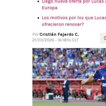
Llegó nueva oferta por Lucas
APUESTAS
Europa
Noticias
Los motivos por los que Lucas 
Guías
ofrecieron renovar?
Códigos
Pronósticos
Por
Cristián Fajardo C.
Apuesta del día
21/03/2026 - 16:18hs CLT