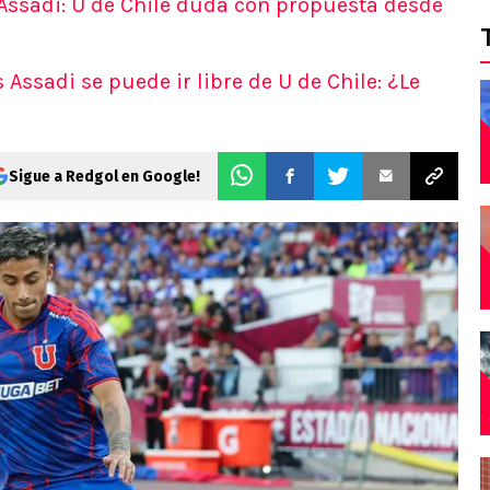
 Assadi: U de Chile duda con propuesta desde
Assadi se puede ir libre de U de Chile: ¿Le
Sigue a Redgol en Google!