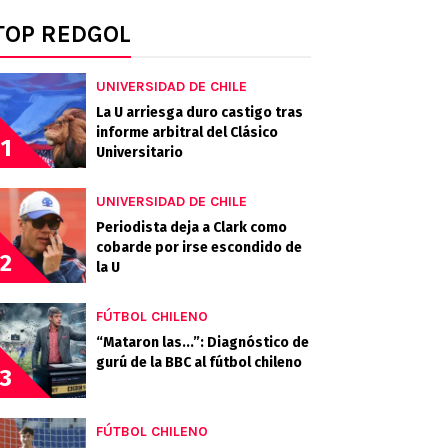
TOP REDGOL
UNIVERSIDAD DE CHILE
La U arriesga duro castigo tras
informe arbitral del Clásico
1
Universitario
UNIVERSIDAD DE CHILE
Periodista deja a Clark como
cobarde por irse escondido de
2
la U
FÚTBOL CHILENO
“Mataron las...”: Diagnóstico de
gurú de la BBC al fútbol chileno
3
FÚTBOL CHILENO