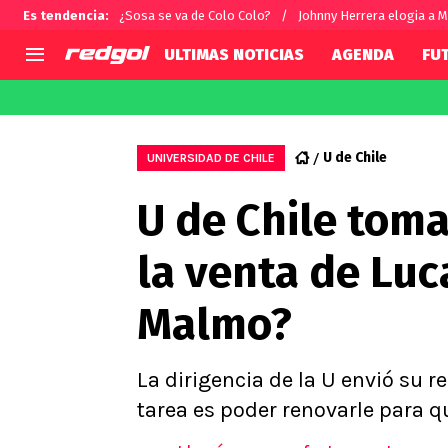
Es tendencia
:
¿Sosa se va de Colo Colo?
Johnny Herrera elogia a M
ULTIMAS NOTICIAS
AGENDA
FU
AGENDA
CHILE
MUNDO
Hoy en TV
Selección Chilena
Fútbol 
U de Chile
UNIVERSIDAD DE CHILE
Colo Colo
Darío O
U de Chile toma
U de Chile
Alexis 
U Católica
Carlos 
la venta de Luc
Campeonato Nacional
Chileno
Primera B
Malmo?
Segunda División
Copa Chile
Supercopa Chile
La dirigencia de la U envió su 
Campeonato Femenino
tarea es poder renovarle para qu