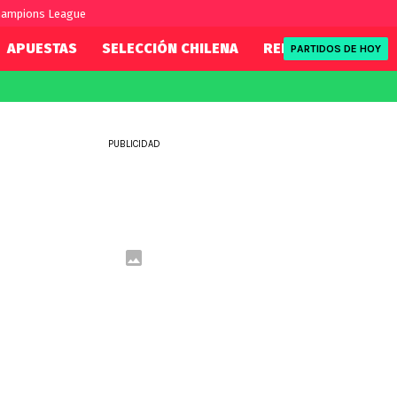
hampions League
APUESTAS
SELECCIÓN CHILENA
REDSPORT
TENI
PARTIDOS DE HOY
FIFA
REDSPORT
eague
Mundial 2026
Tenis
PUBLICIDAD
ue
Eliminatorias
Formula 1
League
NBA
Rugby
ue
UFC
WWE
Boxeo