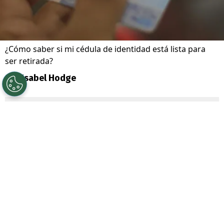
¿Cómo saber si mi cédula de identidad está lista para
ser retirada?
Por
Isabel Hodge
Sigue a Redgol en Google!
El
Car
ne
t de Identidad
es uno de los
documentos más importantes que todo
ciudadano chileno debe tener. Desde
hacer
trámites bancarios hasta viajar dentro
del país
, la cédula de identidad es clave en