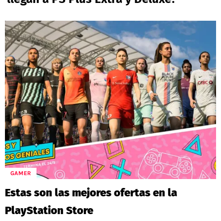
POLÍTICAS DE PRIVACIDAD
CAMPEONATO NACIONAL
POLÍTICA EDITORIAL
RESULTADOS
PUBLICIDAD / ADS
TABLA DE POSICIONES
CONTACTO
APUESTAS
AD CHOICES
ENTREVISTAS
Términos y Condiciones
Políticas de Privacidad
Ad Choices
RedGol, al igual que Futbol Sites, es una
compañía perteneciente a Better Collective.
Todos los derechos reservados
GAMER
Estas son las mejores ofertas en la
PlayStation Store