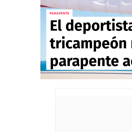
APUESTAS
PARAPENTE
El deportist
Noticias
Guías
tricampeón 
Códigos
Pronósticos
parapente a
Apuesta del día