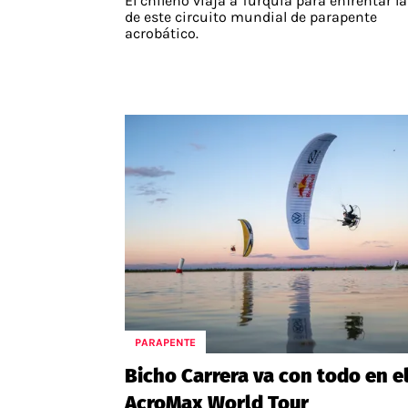
El chileno viaja a Turquía para enfrentar la
de este circuito mundial de parapente
acrobático.
PARAPENTE
Bicho Carrera va con todo en e
AcroMax World Tour