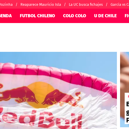
Vozinha
Reaparece Mauricio Isla
La UC busca fichajes
García vs C
GENDA
FUTBOL CHILENO
COLO COLO
U DE CHILE
F
SUDAMÉRICA
EUROPA
nternacional
Copa Libertadores
Champions Le
orio
Copa Sudamericana
Europa League
ánchez
Fútbol Argentino
Conference Lea
alacios
Fútbol Brasileño
Ligue 1
 por el mundo
Premier League
Serie A
La Liga
Bundesliga