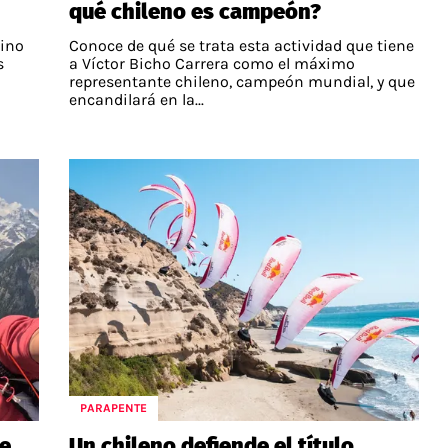
qué chileno es campeón?
mino
Conoce de qué se trata esta actividad que tiene
s
a Víctor Bicho Carrera como el máximo
representante chileno, campeón mundial, y que
encandilará en la...
PARAPENTE
te
Un chileno defiende el título