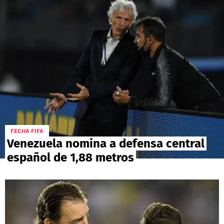
POLÍTICAS DE PRIVACIDAD
CAMPEONATO NACIONAL
POLÍTICA EDITORIAL
RESULTADOS
PUBLICIDAD / ADS
TABLA DE POSICIONES
CONTACTO
APUESTAS
AD CHOICES
ENTREVISTAS
Términos y Condiciones
Políticas de Privacidad
Ad Choices
FECHA FIFA
Venezuela nomina a defensa central
español de 1,88 metros
RedGol, al igual que Futbol Sites, es una
compañía perteneciente a Better Collective.
Todos los derechos reservados