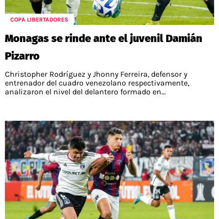
POLÍTICAS DE PRIVACIDAD
CAMPEONATO NACIONAL
POLÍTICA EDITORIAL
RESULTADOS
COPA LIBERTADORES
PUBLICIDAD / ADS
TABLA DE POSICIONES
Monagas se rinde ante el juvenil Damián
CONTACTO
APUESTAS
Pizarro
AD CHOICES
ENTREVISTAS
Christopher Rodríguez y Jhonny Ferreira, defensor y
entrenador del cuadro venezolano respectivamente,
analizaron el nivel del delantero formado en...
Términos y Condiciones
Políticas de Privacidad
Ad Choices
RedGol, al igual que Futbol Sites, es una
compañía perteneciente a Better Collective.
Todos los derechos reservados