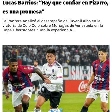
Lucas Barrios: “Hay que confiar en Pizarro,
PALESTINO
GUÍAS
FÚTBOL INTERNACIONAL
CHILENOS EN EL EXTERIOR
es una promesa”
UNION ESPAÑOLA
CÓDIGOS
COPA LIBERTADORES
La Pantera analizó el desempeño del juvenil albo en la
MERCADO DE FICHAJES
CHILENOS POR EL MUNDO
victoria de Colo Colo sobre Monagas de Venezuela en la
CAMPEONATO NACIONAL
PRONÓSTICOS
Copa Libertadores. “Con la experiencia...
COPA SUDAMERICANA
TENIS
ALEXIS SANCHEZ
APUESTA DEL DÍA
PREMIER LEAGUE
ELIMINATORIAS CONMEBOL
DARIO OSORIO
CHAMPIONS LEAGUE
FEMENINO
DAMIAN PIZARRO
EUROPA LEAGUE
SERIE A
LA LIGA
QUIENES SOMOS
SELECCIÓN CHILENA
STAFF
COLO COLO
TÉRMINOS Y CONDICIONES
UNIVERSIDAD DE CHILE
AGENDA
UNIVERSIDAD CATÓLICA