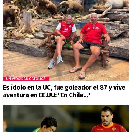
UNIVERSIDAD CATÓLICA
Es ídolo en la UC, fue goleador el 87 y vive
aventura en EE.UU: "En Chile..."