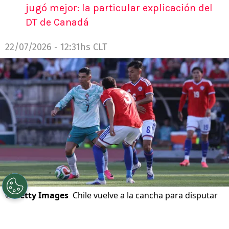
jugó mejor: la particular explicación del
DT de Canadá
22/07/2026 - 12:31hs CLT
©
Getty Images
Chile vuelve a la cancha para disputar
un nuevo amistoso.
Por
Jp Viluñir Silva