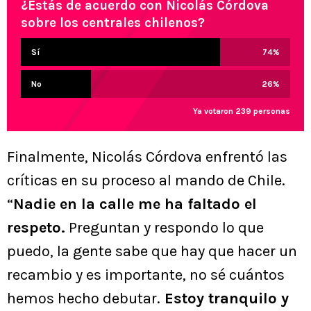
¿Estás de acuerdo con Nicolás Córdova
sobre los centrales chilenos?
Sí
74
%
No
26
%
Ya votaron 239 personas
Finalmente, Nicolás Córdova enfrentó las
críticas en su proceso al mando de Chile.
“
Nadie en la calle me ha faltado el
respeto.
Preguntan y respondo lo que
puedo, la gente sabe que hay que hacer un
recambio y es importante, no sé cuántos
hemos hecho debutar.
Estoy tranquilo y