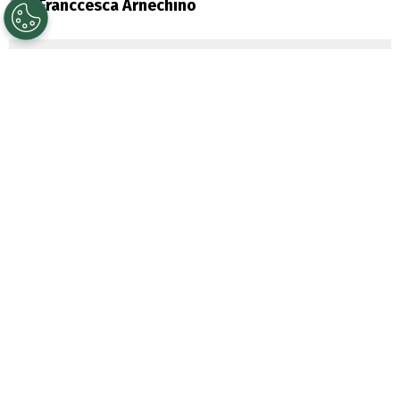
Por
Franccesca Arnechino
Sigue a Redgol en Google!
Colo Colo
y
Universidad Católica
animarán este fin de semana uno de los
duelos más atractivos de la
fecha 15 de la
Liga Femenina
. Las albas recibirán a las
cruzadas en el Estadio Monumental, con la
misión de mantener el liderato del
Campeonato Nacional.