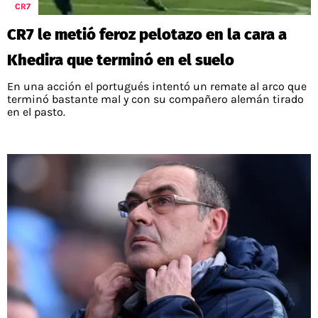
PALESTINO
CR7
GUÍAS
FÚTBOL INTERNACIONAL
CHILENOS EN EL EXTERIOR
CR7 le metió feroz pelotazo en la cara a
UNION ESPAÑOLA
CÓDIGOS
COPA LIBERTADORES
Khedira que terminó en el suelo
MERCADO DE FICHAJES
CHILENOS POR EL MUNDO
CAMPEONATO NACIONAL
PRONÓSTICOS
En una acción el portugués intentó un remate al arco que
COPA SUDAMERICANA
TENIS
ALEXIS SANCHEZ
terminó bastante mal y con su compañero alemán tirado
en el pasto.
APUESTA DEL DÍA
PREMIER LEAGUE
ELIMINATORIAS CONMEBOL
DARIO OSORIO
CHAMPIONS LEAGUE
FEMENINO
DAMIAN PIZARRO
EUROPA LEAGUE
SERIE A
LA LIGA
QUIENES SOMOS
SELECCIÓN CHILENA
STAFF
COLO COLO
TÉRMINOS Y CONDICIONES
UNIVERSIDAD DE CHILE
AGENDA
UNIVERSIDAD CATÓLICA