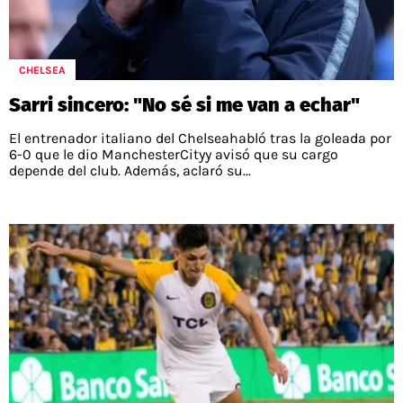
POLÍTICAS DE PRIVACIDAD
CAMPEONATO NACIONAL
POLÍTICA EDITORIAL
RESULTADOS
PUBLICIDAD / ADS
TABLA DE POSICIONES
CHELSEA
CONTACTO
APUESTAS
Sarri sincero: "No sé si me van a echar"
AD CHOICES
ENTREVISTAS
El entrenador italiano del Chelseahabló tras la goleada por
6-0 que le dio ManchesterCityy avisó que su cargo
depende del club. Además, aclaró su...
Términos y Condiciones
Políticas de Privacidad
Ad Choices
RedGol, al igual que Futbol Sites, es una
compañía perteneciente a Better Collective.
Todos los derechos reservados