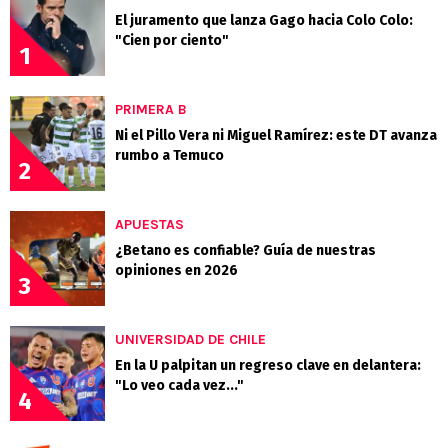
El juramento que lanza Gago hacia Colo Colo:
"Cien por ciento"
1
PRIMERA B
Ni el Pillo Vera ni Miguel Ramírez: este DT avanza
rumbo a Temuco
2
APUESTAS
¿Betano es confiable? Guía de nuestras
opiniones en 2026
3
UNIVERSIDAD DE CHILE
En la U palpitan un regreso clave en delantera:
"Lo veo cada vez..."
4