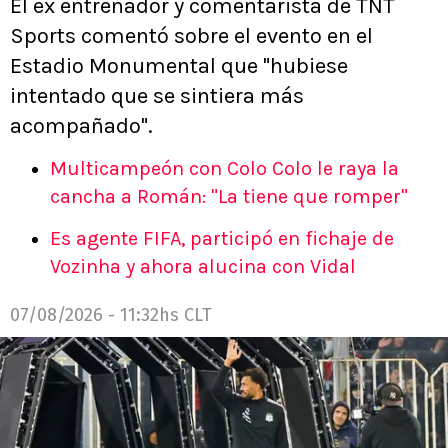
El ex entrenador y comentarista de TNT
Sports comentó sobre el evento en el
Estadio Monumental que "hubiese
intentado que se sintiera más
acompañado".
Multicampeón con Colo Colo le raya la
cancha a Román: "La tiene que romper"
Es agente FIFA, participó en fichaje de
Vozinha y ahora alucina con Vidal
07/08/2026 - 11:32hs CLT