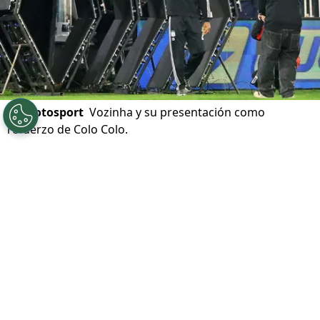
©
Photosport
Vozinha y su presentación como
refuerzo de Colo Colo.
Por
Alfonso Zúñiga
Sigue a Redgol en Google!
Poco más de 30 mil personas llegaron
hasta el Estadio Monumental el pasado
miércoles para la presentación del arquero