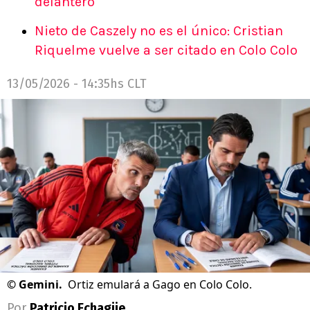
delantero
Nieto de Caszely no es el único: Cristian
Riquelme vuelve a ser citado en Colo Colo
13/05/2026 - 14:35hs CLT
©
Gemini.
Ortiz emulará a Gago en Colo Colo.
Por
Patricio Echagüe