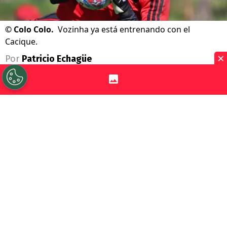
©
Colo Colo.
Vozinha ya está entrenando con el
Cacique.
×
Por
Patricio Echagüe
Sigue a Redgol en Google!
Pasada ya toda la locura por el arribo de
Vozinha
a
Colo Colo
, ahora llega el turno
de comenzar a planificar su debut. El
portero de Cabo Verde llegó después de una
merecidas vacaciones tras el Mundial
2026, por lo que todavía debe ponerse a