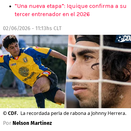
“Una nueva etapa”: Iquique confirma a su
tercer entrenador en el 2026
02/06/2026 - 11:13hs CLT
©
CDF.
La recordada perla de rabona a Johnny Herrera.
Por
Nelson Martinez