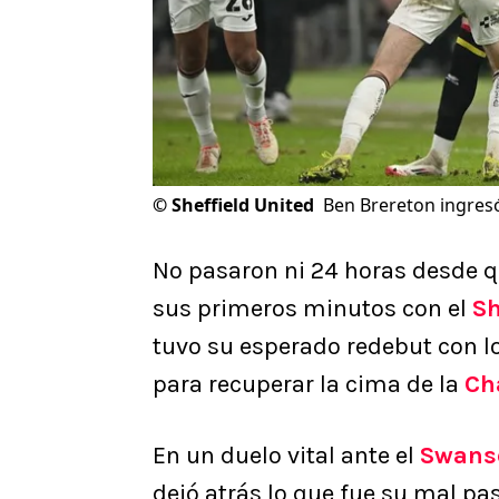
©
Sheffield United
Ben Brereton ingresó
No pasaron ni 24 horas desde q
sus primeros minutos con el
Sh
tuvo su esperado redebut con lo
para recuperar la cima de la
Ch
En un duelo vital ante el
Swans
dejó atrás lo que fue su mal pa