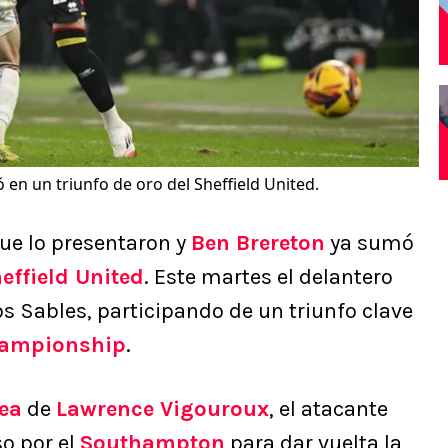
 en un triunfo de oro del Sheffield United.
ue lo presentaron y
Ben Brereton
ya sumó
effield United
. Este martes el delantero
s Sables, participando de un triunfo clave
ampionship
.
ea
de
Lawrence Vigouroux
, el atacante
so por el
Southampton
para dar vuelta la