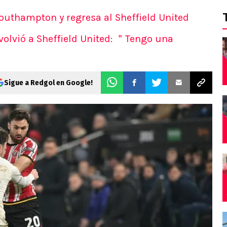
 Southampton y regresa al Sheffield United
volvió a Sheffield United: ＂Tengo una
Sigue a Redgol en Google!