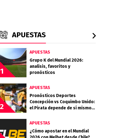
APUESTAS
APUESTAS
Grupo K del Mundial 2026:
analisis, favoritos y
1
pronósticos
APUESTAS
Pronósticos Deportes
Concepción vs Coquimbo Unido:
2
el Pirata depende de sí mismo
en la Copa de la Liga
APUESTAS
¿Cómo apostar en el Mundial
2026 con Melbet desde Chile?