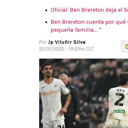
APUESTAS
Oficial: Ben Brereton deja el
Noticias
Ben Brereton cuenta por qué 
Guías
pequeña familia...＂
Códigos
Pronósticos
Por
Jp Viluñir Silva
Apuesta del día
21/01/2025 - 19:21hs CLT
Apuestas Mundial 2026