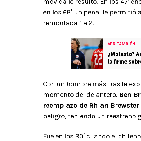
movida le resultó. En los 47′ e
en los 68′ un penal le permitió 
remontada 1 a 2.
VER TAMBIÉN
¿Molesto? Am
la firme sobr
Con un hombre más tras la expuls
momento del delantero.
Ben Br
reemplazo de Rhian Brewster
peligro, teniendo un reestreno 
Fue en los 80′ cuando el chilen