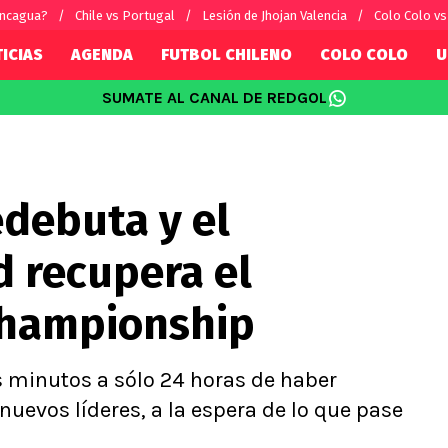
ancagua?
Chile vs Portugal
Lesión de Jhojan Valencia
Colo Colo v
ICIAS
AGENDA
FUTBOL CHILENO
COLO COLO
U
SUMATE AL CANAL DE REDGOL
SUDAMÉRICA
EUROPA
Internacional
Copa Libertadores
Champions L
sorio
Copa Sudamericana
Europa Leag
edebuta y el
Sánchez
Fútbol Argentino
Conference 
Palacios
Fútbol Brasileño
Ligue 1
d recupera el
s por el mundo
Premier Leag
Serie A
 Championship
La Liga
Bundesliga
 minutos a sólo 24 horas de haber
nuevos líderes, a la espera de lo que pase