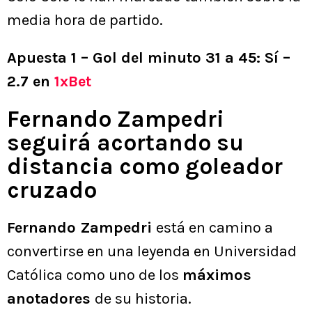
media hora de partido.
Apuesta 1 – Gol del minuto 31 a 45: Sí –
2.7 en
1xBet
Fernando Zampedri
seguirá acortando su
distancia como goleador
cruzado
Fernando Zampedri
está en camino a
convertirse en una leyenda en Universidad
Católica como uno de los
máximos
anotadores
de su historia.