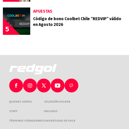
APUESTAS
Código de bono Coolbet Chile “REDVIP” válido
en Agosto 2026
5
QUIENES SOMOS
SELECCIÓN CHILENA
STAFF
COLO COLO
TÉRMINOS Y CONDICIONES
UNIVERSIDAD DE CHILE