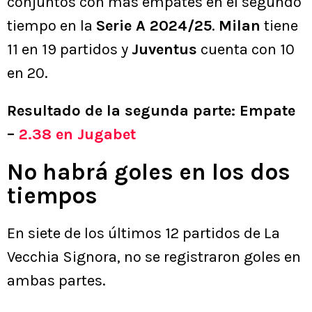
conjuntos con más empates en el segundo
tiempo en la
Serie A 2024/25
.
Milan
tiene
11 en 19 partidos y
Juventus
cuenta con 10
en 20.
Resultado de la segunda parte: Empate
–
2.38 en Jugabet
No habrá goles en los dos
tiempos
En siete de los últimos 12 partidos de La
Vecchia Signora, no se registraron goles en
ambas partes.