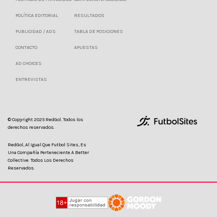
POLÍTICA EDITORIAL
RESULTADOS
PUBLICIDAD / ADS
TABLA DE POSICIONES
CONTACTO
APUESTAS
AD CHOICES
ENTREVISTAS
© Copyright 2025 RedGol. Todos los
derechos reservados.
RedGol, Al Igual Que Futbol Sites, Es
Una Compañía Perteneciente A Better
Collective. Todos Los Derechos
Reservados.