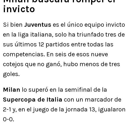
invicto
Si bien
Juventus
es el único equipo invicto
en la liga italiana, solo ha triunfado tres de
sus últimos 12 partidos entre todas las
competencias. En seis de esos nueve
cotejos que no ganó, hubo menos de tres
goles.
Milan
lo superó en la semifinal de la
Supercopa de Italia
con un marcador de
2-1 y, en el juego de la jornada 13, igualaron
0-0.