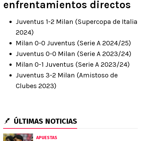
enfrentamientos directos
Juventus 1-2 Milan (Supercopa de Italia
2024)
Milan 0-0 Juventus (Serie A 2024/25)
Juventus 0-0 Milan (Serie A 2023/24)
Milan 0-1 Juventus (Serie A 2023/24)
Juventus 3-2 Milan (Amistoso de
Clubes 2023)
ÚLTIMAS NOTICIAS
APUESTAS