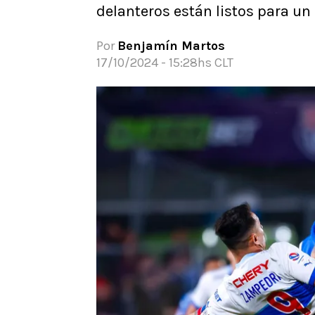
delanteros están listos para u
APUESTAS
Noticias
Por
Benjamín Martos
Guías
17/10/2024 - 15:28hs CLT
Códigos
Pronósticos
Apuesta del día