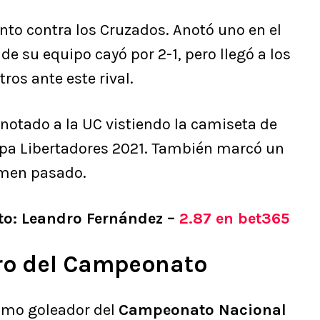
nto contra los Cruzados. Anotó uno en el
e su equipo cayó por 2-1, pero llegó a los
ros ante este rival.
anotado a la UC vistiendo la camiseta de
Copa Libertadores 2021. También marcó un
tamen pasado.
o: Leandro Fernández –
2.87 en bet365
ero del Campeonato
imo goleador del
Campeonato Nacional