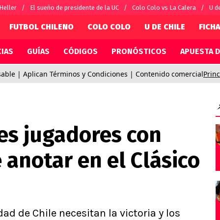
 Heller
El sueño de presidente de la UC
Colo Colo vs La Calera
U d
FUTBOL CHILENO
COLO COLO
U DE CHILE
FICHA
IAS
GUÍAS
CÓDIGOS
PRONÓSTICOS
APUESTA D
SUDAMÉRICA
EUROPA
able | Aplican Términos y Condiciones | Contenido comercial
Internacional
Copa Libertadores
Champions L
Princ
sorio
Copa Sudamericana
Europa Leag
Sánchez
Fútbol Argentino
Conference 
Palacios
Fútbol Brasileño
Ligue 1
res jugadores con
s por el mundo
Premier Leag
Serie A
anotar en el Clásico
La Liga
Bundesliga
ad de Chile necesitan la victoria y los