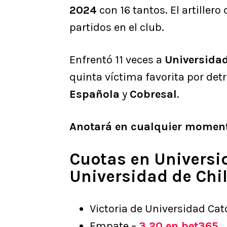
2024
con 16 tantos. El artillero
partidos en el club.
Enfrentó 11 veces a
Universidad
quinta víctima favorita por det
Española
y
Cobresal
.
Anotará en cualquier momen
Cuotas en Universi
Universidad de Chi
Victoria de Universidad Cat
Empate –
3.20 en bet365