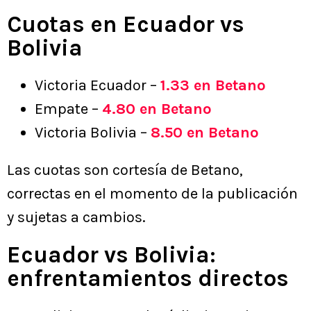
Cuotas en Ecuador vs
Bolivia
Victoria Ecuador –
1.33 en Betano
Empate –
4.80 en Betano
Victoria Bolivia –
8.50 en Betano
Las cuotas son cortesía de Betano,
correctas en el momento de la publicación
y sujetas a cambios.
Ecuador vs Bolivia:
enfrentamientos directos