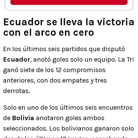
Ecuador se lleva la victoria
con el arco en cero
En los últimos seis partidos que disputó
Ecuador
, anotó goles solo un equipo. La Tri
ganó siete de los 12 compromisos
anteriores, con dos empates y tres
derrotas.
Solo en uno de los últimos seis encuentros
de
Bolivia
anotaron goles ambos
seleccionados. Los bolivianos ganaron solo