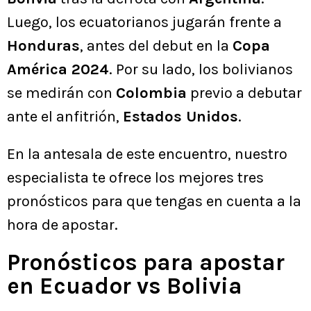
Luego, los ecuatorianos jugarán frente a
Honduras
, antes del debut en la
Copa
América 2024
. Por su lado, los bolivianos
se medirán con
Colombia
previo a debutar
ante el anfitrión,
Estados Unidos
.
En la antesala de este encuentro, nuestro
especialista te ofrece los mejores tres
pronósticos para que tengas en cuenta a la
hora de apostar.
Pronósticos para apostar
en Ecuador vs Bolivia