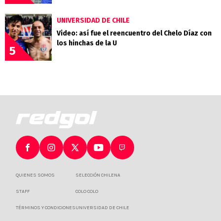
UNIVERSIDAD DE CHILE
Video: así fue el reencuentro del Chelo Díaz con
los hinchas de la U
5
QUIENES SOMOS
SELECCIÓN CHILENA
STAFF
COLO COLO
TÉRMINOS Y CONDICIONES
UNIVERSIDAD DE CHILE