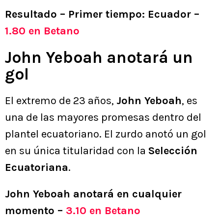
Resultado – Primer tiempo: Ecuador –
1.80 en Betano
John Yeboah anotará un
gol
El extremo de 23 años,
John Yeboah
, es
una de las mayores promesas dentro del
plantel ecuatoriano. El zurdo anotó un gol
en su única titularidad con la
Selección
Ecuatoriana
.
John Yeboah anotará en cualquier
momento –
3.10 en Betano