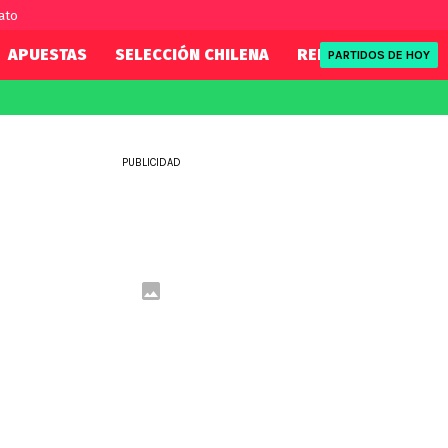
ato
APUESTAS
SELECCIÓN CHILENA
REDSPORT
TENI
PARTIDOS DE HOY
FIFA
REDSPORT
eague
Mundial 2026
Tenis
PUBLICIDAD
ue
Eliminatorias
Formula 1
League
NBA
Rugby
ue
UFC
WWE
Boxeo