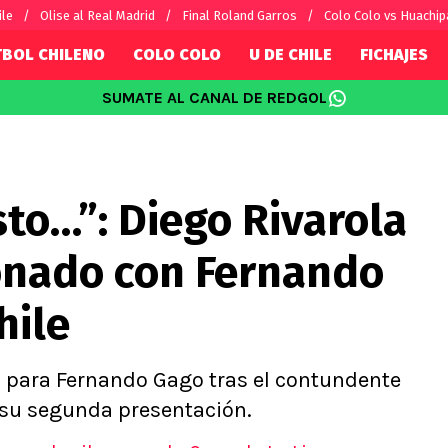
ile
Olise al Real Madrid
Final Roland Garros
Colo Colo vs Huachip
TBOL CHILENO
COLO COLO
U DE CHILE
FICHAJES
SUMATE AL CANAL DE REDGOL
SUDAMÉRICA
EUROPA
Internacional
Copa Libertadores
Champions L
sorio
Copa Sudamericana
Europa Leag
sto…”: Diego Rivarola
Sánchez
Fútbol Argentino
Conference 
Palacios
Fútbol Brasileño
Ligue 1
onado con Fernando
s por el mundo
Premier Leag
Serie A
hile
La Liga
Bundesliga
s para Fernando Gago tras el contundente
n su segunda presentación.