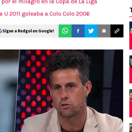
 por el milagro en la Copa de La Liga
a U 2011 goleaba a Colo Colo 2006
Sigue a Redgol en Google!