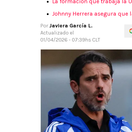
La formación que trabaja la U
APUESTAS
Johnny Herrera asegura que l
Noticias
Guías
Por
Javiera García L.
Códigos
Actualizado el
Pronósticos
01/04/2026 - 07:39hs CLT
Apuesta del día