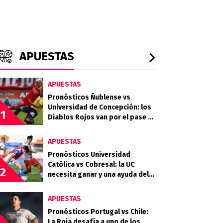
APUESTAS
APUESTAS
Pronósticos Ñublense vs
Universidad de Concepción: los
1
Diablos Rojos van por el pase a
la semifinal
APUESTAS
Pronósticos Universidad
Católica vs Cobresal: la UC
2
necesita ganar y una ayuda del
Campanil en la Copa de la Liga
APUESTAS
Pronósticos Portugal vs Chile:
La Roja desafía a uno de los