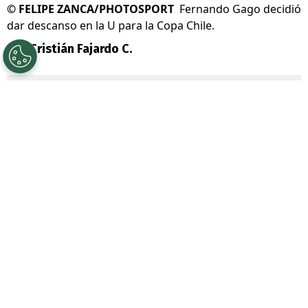
©
FELIPE ZANCA/PHOTOSPORT
Fernando Gago decidió
dar descanso en la U para la Copa Chile.
Por
Cristián Fajardo C.
Sigue a Redgol en Google!
Universidad de Chile
prepara su viaje
para disputar el paso a la ronda de los
octavos de final de la
Copa Chile 2026
,
cuando el miércoles visite a
Unión San
Felipe
por la última fecha de la fase de
grupos.
La U necesita de un punto para asegurar su