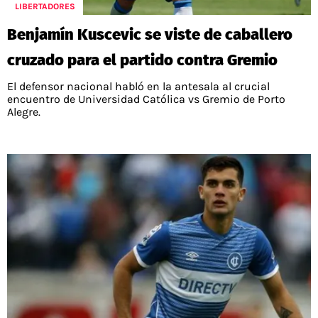
PALESTINO
LIBERTADORES
GUÍAS
FÚTBOL INTERNACIONAL
CHILENOS EN EL EXTERIOR
Benjamín Kuscevic se viste de caballero
UNION ESPAÑOLA
CÓDIGOS
COPA LIBERTADORES
cruzado para el partido contra Gremio
MERCADO DE FICHAJES
CHILENOS POR EL MUNDO
CAMPEONATO NACIONAL
PRONÓSTICOS
El defensor nacional habló en la antesala al crucial
COPA SUDAMERICANA
TENIS
ALEXIS SANCHEZ
encuentro de Universidad Católica vs Gremio de Porto
Alegre.
APUESTA DEL DÍA
PREMIER LEAGUE
ELIMINATORIAS CONMEBOL
DARIO OSORIO
CHAMPIONS LEAGUE
FEMENINO
DAMIAN PIZARRO
EUROPA LEAGUE
SERIE A
LA LIGA
QUIENES SOMOS
SELECCIÓN CHILENA
STAFF
COLO COLO
TÉRMINOS Y CONDICIONES
UNIVERSIDAD DE CHILE
AGENDA
UNIVERSIDAD CATÓLICA