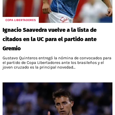
POLÍTICAS DE PRIVACIDAD
CAMPEONATO NACIONAL
POLÍTICA EDITORIAL
RESULTADOS
PUBLICIDAD / ADS
TABLA DE POSICIONES
COPA LIBERTADORES
CONTACTO
APUESTAS
Ignacio Saavedra vuelve a la lista de
AD CHOICES
ENTREVISTAS
citados en la UC para el partido ante
Gremio
Gustavo Quinteros entregó la nómina de convocados para
Términos y Condiciones
Políticas de Privacidad
el partido de Copa Libertadores ante los brasileños y el
Ad Choices
joven cruzado es la principal novedad...
RedGol, al igual que Futbol Sites, es una
compañía perteneciente a Better Collective.
Todos los derechos reservados