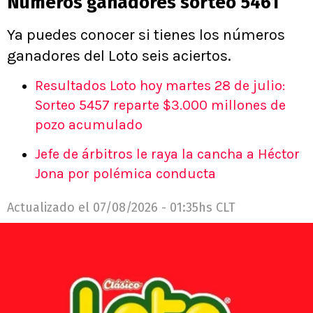
Números ganadores sorteo 5461
Ya puedes conocer si tienes los números
ganadores del Loto seis aciertos.
Resultados Loto hoy martes 28 de julio:
Sorteo 5457 reparte $3.000 millones de
pozo acumulado
Jefe de árbitros le raya la cancha a Héctor
Jona por polémica conducta
Actualizado el
07/08/2026 - 01:35hs CLT