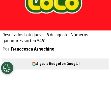
Resultados Loto jueves 6 de agosto: Números
ganadores sorteo 5461
Por
Franccesca Arnechino
Sigue a Redgol en Google!
La
Polla Chilena de Beneficencia
realiza
este jueves un
nuevo sorteo del
Loto
,
correspondiente al Nº 5455,
con un pozo
acumulado que se reparte entre las