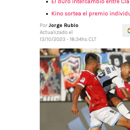
El duro intercambio entre Cla
APUESTAS
Kino sortea el premio indivi
Noticias
Guías
Por
Jorge Rubio
Códigos
Actualizado el
Pronósticos
13/10/2023 - 18:34hs CLT
Apuesta del día