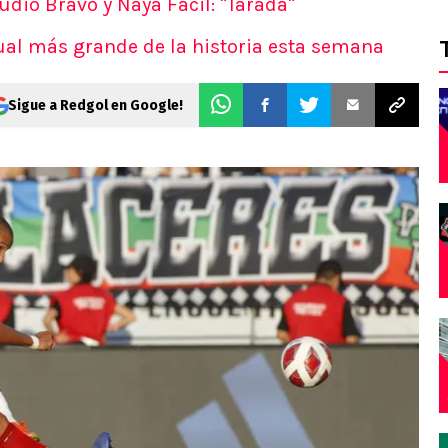
udio Bravo y Naya Fácil: "Tarada"
dual más grande de la historia esta semana
Sigue a Redgol en Google!