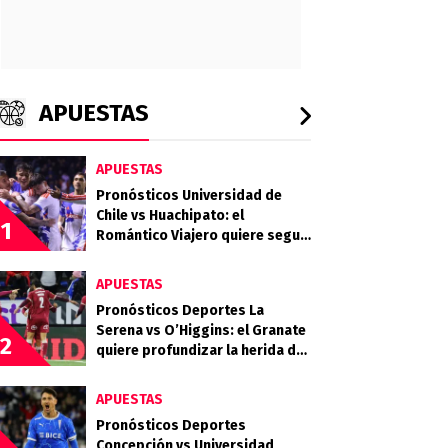
APUESTAS
APUESTAS
Pronósticos Universidad de
Chile vs Huachipato: el
1
Romántico Viajero quiere seguir
sumando de a tres
APUESTAS
Pronósticos Deportes La
Serena vs O’Higgins: el Granate
2
quiere profundizar la herida del
Celeste
APUESTAS
Pronósticos Deportes
Concepción vs Universidad