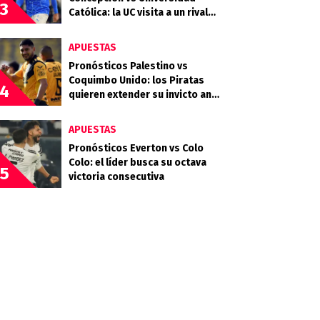
3
Católica: la UC visita a un rival
que llega en racha
APUESTAS
Pronósticos Palestino vs
Coquimbo Unido: los Piratas
4
quieren extender su invicto ante
los Árabes
APUESTAS
Pronósticos Everton vs Colo
Colo: el líder busca su octava
5
victoria consecutiva