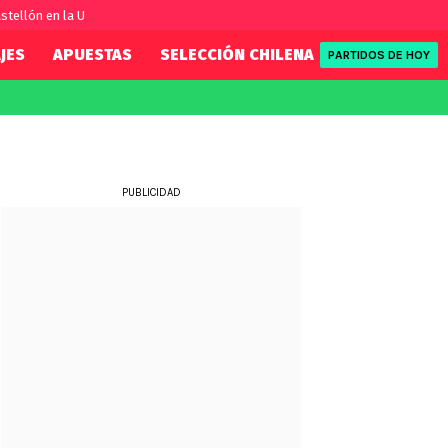
stellón en la U
JES
APUESTAS
SELECCIÓN CHILENA
REDSPORT
PARTIDOS DE HOY
FIFA
REDSPORT
eague
Eliminatorias
Tenis
ue
Formula 1
PUBLICIDAD
League
NBA
Rugby
ue
UFC
WWE
Boxeo