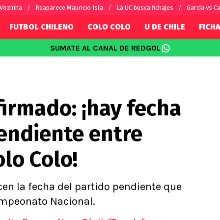
 Vozinha
Reaparece Mauricio Isla
La UC busca fichajes
García vs Ca
FUTBOL CHILENO
COLO COLO
U DE CHILE
FICHA
SUMATE AL CANAL DE REDGOL
SUDAMÉRICA
EUROPA
Internacional
Copa Libertadores
Champions L
sorio
Copa Sudamericana
Europa Leag
irmado: ¡hay fecha
Sánchez
Fútbol Argentino
Conference 
Palacios
Fútbol Brasileño
Ligue 1
endiente entre
s por el mundo
Premier Leag
Serie A
lo Colo!
La Liga
Bundesliga
en la fecha del partido pendiente que
Campeonato Nacional.