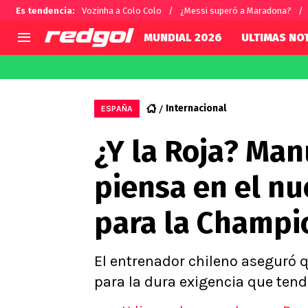
Es tendencia
:
Vozinha a Colo Colo
¿Messi superó a Maradona?
MUNDIAL 2026
ULTIMAS NOT
AGENDA
CHILE
MUNDO
Hoy en TV
Selección Chilena
Fútbol 
Internacional
ESPAÑA
Colo Colo
Darío O
¿Y la Roja? Man
U de Chile
Alexis 
U Católica
Carlos 
piensa en el nu
Campeonato Nacional
Chileno
Primera B
para la Champio
Segunda División
Copa Chile
Supercopa Chile
El entrenador chileno aseguró 
Campeonato Femenino
para la dura exigencia que ten