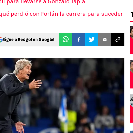
il para llevarse a Gonzalo Tapia
qué perdió con Forlán la carrera para suceder
Sigue a Redgol en Google!