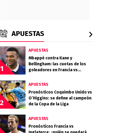
APUESTAS
APUESTAS
Mbappé contra Kane y
Bellingham: las cuotas de los
1
goleadores en Francia vs
Inglaterra por el tercer puesto
APUESTAS
Pronósticos Coquimbo Unido vs
O’Higgins: se define al campeón
2
de la Copa de la Liga
APUESTAS
Pronósticos Francia vs
Inglaterra: ¿quién se quedará