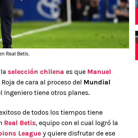
n Real Betis.
 la
selección chilena
es que
Manuel
 Roja de cara al proceso del
Mundial
l Ingeniero tiene otros planes.
 exitoso de todos los tiempos tiene
on
Real Betis
, equipo con el cual logró la
ions League
y quiere disfrutar de ese