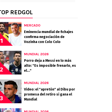
TOP REDGOL
MERCADO
Eminencia mundial de fichajes
confirma negociación de
1
Vozinha con Colo Colo
MUNDIAL 2026
Porro deja a Messi en lo más
alto: "Es imposible frenarlo, es
2
el..."
MUNDIAL 2026
Video: el "apretón" al Dibu por
promesa del retiro si gana el
3
Mundial
MUNDIAL 2026