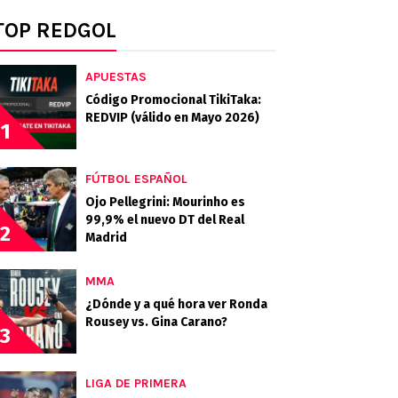
TOP REDGOL
APUESTAS
Código Promocional TikiTaka:
REDVIP (válido en Mayo 2026)
1
FÚTBOL ESPAÑOL
Ojo Pellegrini: Mourinho es
99,9% el nuevo DT del Real
2
Madrid
MMA
¿Dónde y a qué hora ver Ronda
Rousey vs. Gina Carano?
3
LIGA DE PRIMERA