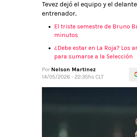
Tevez dejó el equipo y el delan
APUESTAS
entrenador.
Noticias
Guías
El triste semestre de Bruno Ba
Códigos
minutos
Pronósticos
¿Debe estar en La Roja? Los 
Apuesta del día
para sumarse a la Selección
Apuestas Mundial 2026
Por
Nelson Martinez
14/05/2026 - 22:35hs CLT