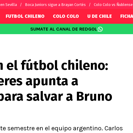
en Sevilla
Boca Juniors sigue a Brayan Cortés
Colo Colo vs Ñublense
FUTBOL CHILENO
COLO COLO
U DE CHILE
FICHA
SUMATE AL CANAL DE REDGOL
SUDAMÉRICA
EUROPA
Internacional
Copa Libertadores
Champions L
sorio
Copa Sudamericana
Europa Leag
el fútbol chileno:
Sánchez
Fútbol Argentino
Conference 
Palacios
Fútbol Brasileño
Ligue 1
eres apunta a
s por el mundo
Premier Leag
Serie A
para salvar a Bruno
La Liga
Bundesliga
ste semestre en el equipo argentino. Carlos