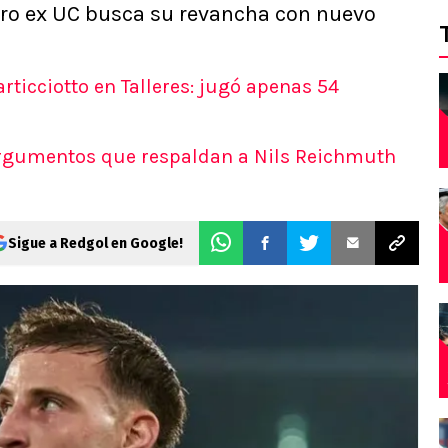
tero ex UC busca su revancha con nuevo
rticciotto en Talleres: jugó apenas 54
argumentos que respaldan a Nils Reichmuth
Sigue a Redgol en Google!