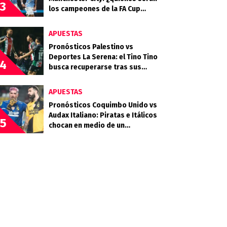
3
los campeones de la FA Cup
2025/26?
APUESTAS
Pronósticos Palestino vs
Deportes La Serena: el Tino Tino
4
busca recuperarse tras sus
frustraciones coperas
APUESTAS
Pronósticos Coquimbo Unido vs
Audax Italiano: Piratas e Itálicos
5
chocan en medio de un
calendario exigente