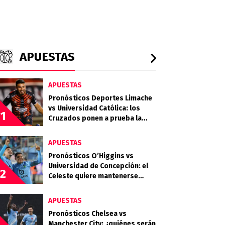
APUESTAS
APUESTAS
Pronósticos Deportes Limache
vs Universidad Católica: los
1
Cruzados ponen a prueba la
gran campaña del Tomate
Mecánico
APUESTAS
Pronósticos O’Higgins vs
Universidad de Concepción: el
2
Celeste quiere mantenerse
firme en la parte alta de la tabla
APUESTAS
Pronósticos Chelsea vs
Manchester City: ¿quiénes serán