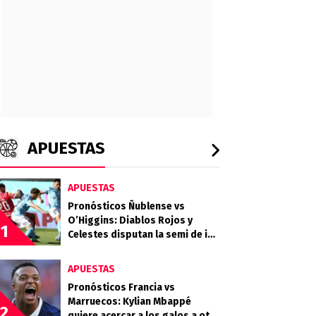
APUESTAS
APUESTAS
Pronósticos Ñublense vs
O’Higgins: Diablos Rojos y
1
Celestes disputan la semi de ida
de la Copa de la Liga
APUESTAS
Pronósticos Francia vs
Marruecos: Kylian Mbappé
2
quiere acercar a los galos a otra