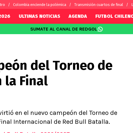
tro
Colombia enciende la polémica
Transmisión cuartos de final
L
2026
ULTIMAS NOTICIAS
AGENDA
FUTBOL CHILEN
SUMATE AL CANAL DE REDGOL
SUDAMÉRICA
EUROPA
Internacional
Copa Libertadores
Champions L
sorio
Copa Sudamericana
Europa Leag
mpeón del Torneo de
Sánchez
Fútbol Argentino
Conference 
Palacios
Fútbol Brasileño
Ligue 1
 la Final
s por el mundo
Premier Leag
Serie A
La Liga
Bundesliga
virtió en el nuevo campeón del Torneo de
inal Internacional de Red Bull Batalla.