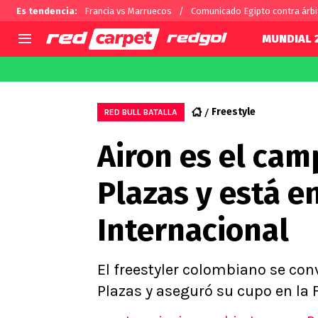
Es tendencia
:
Francia vs Marruecos
Comunicado Egipto contra árbi
MUNDIAL 
AGENDA
CHILE
MUNDO
Hoy en TV
Selección Chilena
Fútbol 
Freestyle
RED BULL BATALLA
Colo Colo
Darío O
Airon es el ca
U de Chile
Alexis 
U Católica
Carlos 
Plazas y está en
Campeonato Nacional
Chileno
Primera B
Internacional
Segunda División
Copa Chile
Supercopa Chile
El freestyler colombiano se con
Campeonato Femenino
Plazas y aseguró su cupo en la F