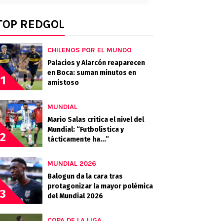
TOP REDGOL
CHILENOS POR EL MUNDO
Palacios y Alarcón reaparecen
en Boca: suman minutos en
1
amistoso
MUNDIAL
Mario Salas critica el nivel del
Mundial: “Futbolística y
2
tácticamente ha...”
MUNDIAL 2026
Balogun da la cara tras
protagonizar la mayor polémica
3
del Mundial 2026
COPA DE LA LIGA