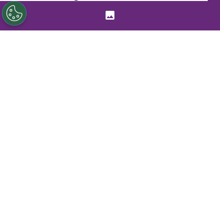
Sigue a Redgol en Google!
Christiane Endler
vivió una durísima final
de la
UEFA Champions League Femenina.
Atajando para el
Lyon de Francia
, la
arquera chilena poco pudo hacer para
evitar una
apabullante goleada de 4-0 en
contra ante Barcelona
en el Ullevaal
Stadion de Oslo, Noruega.
PUBLICIDAD