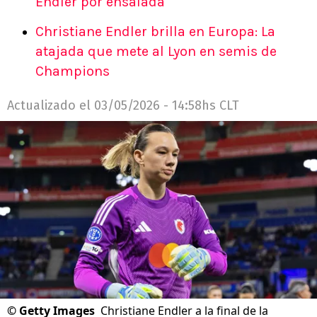
Endler por ensalada
Christiane Endler brilla en Europa: La
atajada que mete al Lyon en semis de
Champions
Actualizado el
03/05/2026 - 14:58hs CLT
©
Getty Images
Christiane Endler a la final de la