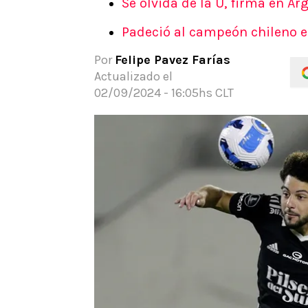
Se olvida de la U, firma en 
APUESTAS
Padeció al campeón chileno en
Noticias
Guías
Por
Felipe Pavez Farías
Códigos
Actualizado el
Pronósticos
02/09/2024 - 16:05hs CLT
Apuesta del día
Apuestas Mundial 2026