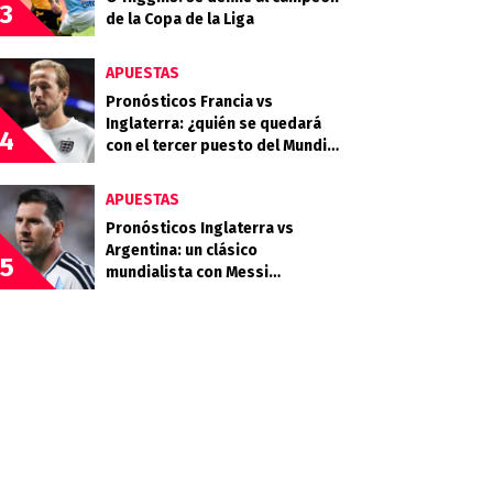
3
de la Copa de la Liga
APUESTAS
Pronósticos Francia vs
Inglaterra: ¿quién se quedará
4
con el tercer puesto del Mundial
2026?
APUESTAS
Pronósticos Inglaterra vs
Argentina: un clásico
5
mundialista con Messi
buscando la final