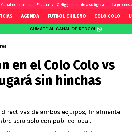
Yamal no entrena en España
O’Higgins pierde a su figura
La promesa
ICIAS
AGENDA
FUTBOL CHILENO
COLO COLO
U
SUMATE AL CANAL DE REDGOL
SUDAMÉRICA
EUROPA
Internacional
Copa Libertadores
Champions L
res
sorio
Copa Sudamericana
Europa Leag
ón en el Colo Colo vs
Sánchez
Fútbol Argentino
Conference 
Palacios
Fútbol Brasileño
Ligue 1
jugará sin hinchas
s por el mundo
Premier Leag
Serie A
La Liga
Bundesliga
s directivas de ambos equipos, finalmente
mbre será solo con publico local.