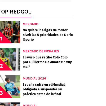
TOP REDGOL
MERCADO
No quiere ir a ligas de menor
nivel: las 5 prioridades de Darío
1
Osorio
MERCADO DE FICHAJES
El aviso que recibe Colo Colo
por Guillermo De Amores: "Muy
2
mal"
MUNDIAL 2026
España sufre en el Mundial:
obligada a suspender su
3
práctica antes de la final
MUNDIAL