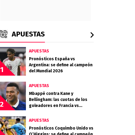
APUESTAS
APUESTAS
Pronósticos España vs
Argentina: se define al campeón
1
del Mundial 2026
APUESTAS
Mbappé contra Kane y
Bellingham: las cuotas de los
2
goleadores en Francia vs
Inglaterra por el tercer puesto
APUESTAS
Pronósticos Coquimbo Unido vs
O’Higgins: se define al campeón