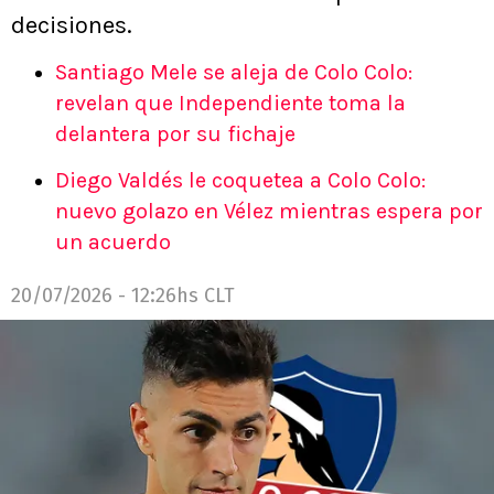
decisiones.
Santiago Mele se aleja de Colo Colo:
revelan que Independiente toma la
delantera por su fichaje
Diego Valdés le coquetea a Colo Colo:
nuevo golazo en Vélez mientras espera por
un acuerdo
20/07/2026 - 12:26hs CLT