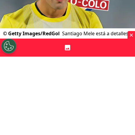
×
©
Getty Images/RedGol
Santiago Mele está a detalles
de firmar con Colo Colo, lo que trae un problema.
Por
Jp Viluñir Silva
Sigue a Redgol en Google!
Colo Colo
se prepara para recibir a su
primer refuerzo en el
mercado de fichajes
de invierno
, pero también un problema no
menor. El Cacique avanza en la llegada del
arquero
Santiago Mele
para la segunda