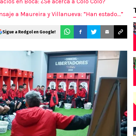
lacios en Boca: ¿Se acerca a Colo Colo?
saje a Maureira y Villanueva: “Han estado...”
Sigue a Redgol en Google!