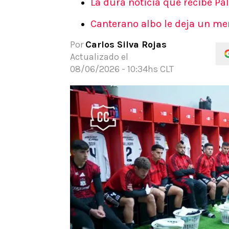
La dura noticia que recibe Pa
APUESTAS
Canterano albo le deja un men
Noticias
Guías
Por
Carlos Silva Rojas
Códigos
Actualizado el
Pronósticos
08/06/2026 - 10:34hs CLT
Apuesta del día
Apuestas Mundial 2026