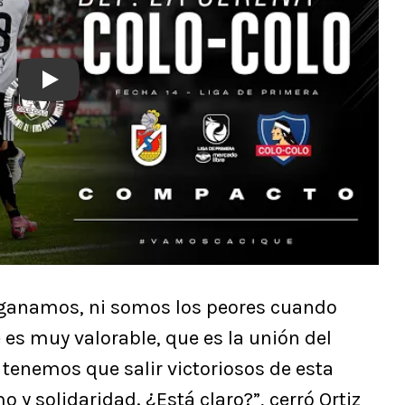
Play
ganamos, ni somos los peores cuando
es muy valorable, que es la unión del
 tenemos que salir victoriosos de esta
 solidaridad. ¿Está claro?”, cerró Ortiz