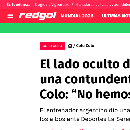
Es tendencia
:
Elogios a Vigouroux
Ganadores de la selección chile
MUNDIAL 2026
ULTIMAS NOT
AGENDA
CHILE
MUNDO
Hoy en TV
Selección Chilena
Fútbol 
Colo Colo
COLO COLO
Colo Colo
Darío O
El lado oculto 
U de Chile
Alexis 
U Católica
Carlos 
una contundent
Campeonato Nacional
Chileno
Primera B
Colo: “No hemo
Segunda División
Copa Chile
Supercopa Chile
El entrenador argentino dio una 
Campeonato Femenino
los albos ante Deportes La Sere