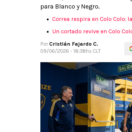
para Blanco y Negro.
APUESTAS
Noticias
Correa respira en Colo Colo: l
Guías
Códigos
Un cortado revive en Colo Colo
Pronósticos
Por
Cristián Fajardo C.
Apuesta del día
09/06/2026 - 18:38hs CLT
Apuestas Mundial 2026