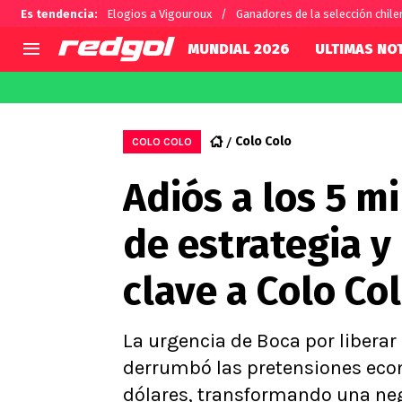
Es tendencia
:
Elogios a Vigouroux
Ganadores de la selección chile
MUNDIAL 2026
ULTIMAS NOT
AGENDA
CHILE
MUNDO
Hoy en TV
Selección Chilena
Fútbol 
Colo Colo
COLO COLO
Colo Colo
Darío O
Adiós a los 5 m
U de Chile
Alexis 
U Católica
Carlos 
de estrategia y 
Campeonato Nacional
Chileno
Primera B
clave a Colo Co
Segunda División
Copa Chile
Supercopa Chile
La urgencia de Boca por liberar 
Campeonato Femenino
derrumbó las pretensiones econ
dólares, transformando una ne