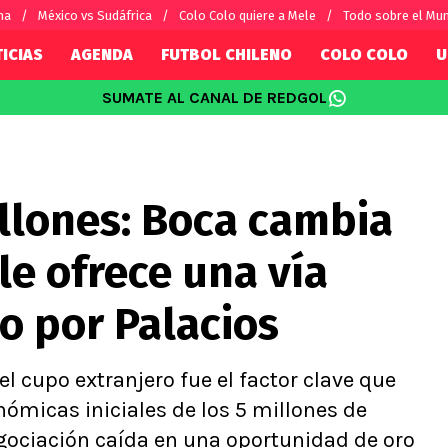
na
México vs Sudáfrica
Colo Colo quiere a Mele
Todo sobre el Mun
ICIAS
AGENDA
FUTBOL CHILENO
COLO COLO
U
SUMATE AL CANAL DE REDGOL
SUDAMÉRICA
EUROPA
Internacional
Copa Libertadores
Champions L
sorio
Copa Sudamericana
Europa Leag
illones: Boca cambia
Sánchez
Fútbol Argentino
Conference 
Palacios
Fútbol Brasileño
Ligue 1
le ofrece una vía
s por el mundo
Premier Leag
Serie A
lo por Palacios
La Liga
Bundesliga
el cupo extranjero fue el factor clave que
ómicas iniciales de los 5 millones de
gociación caída en una oportunidad de oro